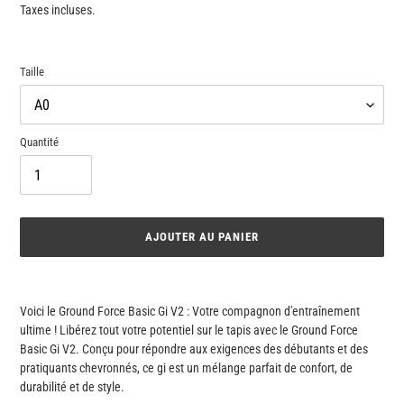
normal
Taxes incluses.
Taille
Quantité
AJOUTER AU PANIER
Ajout
d'un
Voici le Ground Force Basic Gi V2 : Votre compagnon d'entraînement
produit
ultime ! Libérez tout votre potentiel sur le tapis avec le Ground Force
à
Basic Gi V2. Conçu pour répondre aux exigences des débutants et des
votre
pratiquants chevronnés, ce gi est un mélange parfait de confort, de
panier
durabilité et de style.