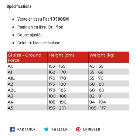
Spécifications
Veste en tissu Pearl
350GSM
Pantalon en tissu Drill
9oz
Coupe ajustée
Ceinture blanche incluse
PARTAGER
TWEETER
ÉPINGLER
PARTAGER
TWEETER
ÉPINGLER
SUR
SUR
SUR
FACEBOOK
TWITTER
PINTEREST