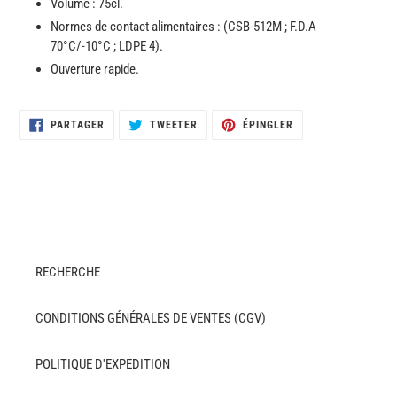
Volume : 75cl.
Normes de contact alimentaires : (CSB-512M ; F.D.A
70°C/-10°C ; LDPE 4).
Ouverture rapide.
PARTAGER
TWEETER
ÉPINGLER
PARTAGER
TWEETER
ÉPINGLER
SUR
SUR
SUR
FACEBOOK
TWITTER
PINTEREST
RECHERCHE
CONDITIONS GÉNÉRALES DE VENTES (CGV)
POLITIQUE D'EXPEDITION