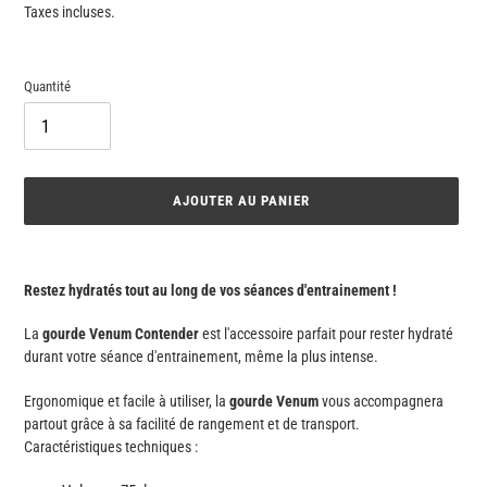
normal
Taxes incluses.
Quantité
AJOUTER AU PANIER
Ajout
d'un
Restez hydratés tout au long de vos séances d'entrainement !
produit
à
La
gourde Venum Contender
est l'accessoire parfait pour rester hydraté
votre
durant votre séance d'entrainement, même la plus intense.
panier
Ergonomique et facile à utiliser, la
gourde Venum
vous accompagnera
partout grâce à sa facilité de rangement et de transport.
Caractéristiques techniques :