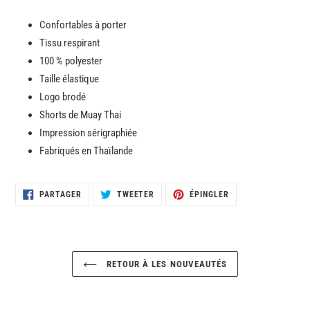
panier
Confortables à porter
Tissu respirant
100 % polyester
Taille élastique
Logo brodé
Shorts de Muay Thai
Impression sérigraphiée
Fabriqués en Thaïlande
PARTAGER
TWEETER
ÉPINGLER
PARTAGER
TWEETER
ÉPINGLER
SUR
SUR
SUR
FACEBOOK
TWITTER
PINTEREST
RETOUR À LES NOUVEAUTÉS