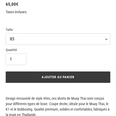
Prix
65,00€
normal
Taxes incluses.
Taille
Quantité
AJOUTER AU PANIER
Ajout
d'un
Design renouvelé de style rétro, ces shorts de Muay Thai sont conçus
produit
pour différents types de boxe. Coupe droite, idéale pour le Muay Thai, le
à
K1 et le kickboxing. Qualité premium, solides et confortables, fabriqués à
votre
la main en Thaïlande.